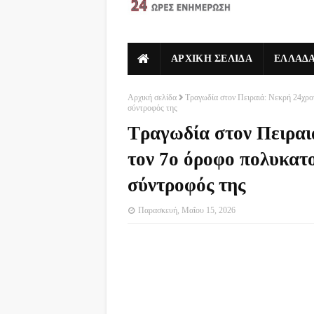
ΑΡΧΙΚΗ ΣΕΛΙΔΑ
ΕΛΛΑΔ
Αρχική σελίδα
Τραγωδία στον Πειραιά: Νεκρή 24χρον
σύντροφός της
Τραγωδία στον Πειραι
τον 7ο όροφο πολυκατο
σύντροφός της
Παρασκευή, Μαΐου 15, 2026