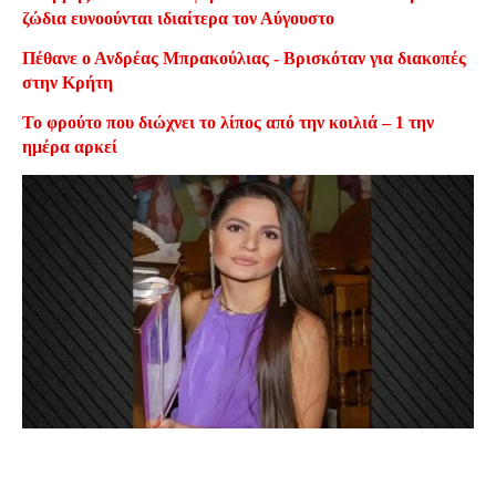
ζώδια ευνοούνται ιδιαίτερα τον Αύγουστο
Πέθανε ο Ανδρέας Μπρακούλιας - Βρισκόταν για διακοπές
στην Κρήτη
Το φρούτο που διώχνει το λίπος από την κοιλιά – 1 την
ημέρα αρκεί