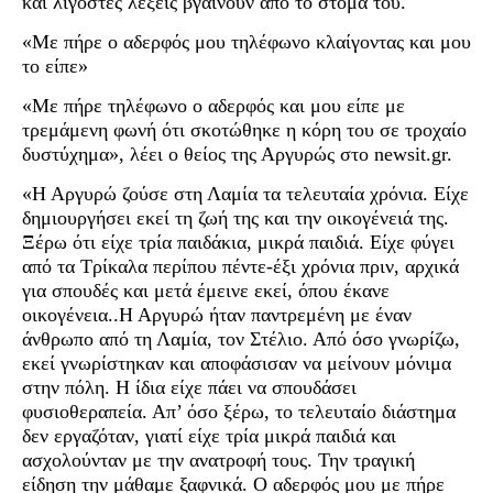
και λιγοστές λέξεις βγαίνουν από το στόμα του.
«Με πήρε ο αδερφός μου τηλέφωνο κλαίγοντας και μου
το είπε»
«Με πήρε τηλέφωνο ο αδερφός και μου είπε με
τρεμάμενη φωνή ότι σκοτώθηκε η κόρη του σε τροχαίο
δυστύχημα», λέει ο θείος της Αργυρώς στο newsit.gr.
«Η Αργυρώ ζούσε στη Λαμία τα τελευταία χρόνια. Είχε
δημιουργήσει εκεί τη ζωή της και την οικογένειά της.
Ξέρω ότι είχε τρία παιδάκια, μικρά παιδιά. Είχε φύγει
από τα Τρίκαλα περίπου πέντε-έξι χρόνια πριν, αρχικά
για σπουδές και μετά έμεινε εκεί, όπου έκανε
οικογένεια..Η Αργυρώ ήταν παντρεμένη με έναν
άνθρωπο από τη Λαμία, τον Στέλιο. Από όσο γνωρίζω,
εκεί γνωρίστηκαν και αποφάσισαν να μείνουν μόνιμα
στην πόλη. Η ίδια είχε πάει να σπουδάσει
φυσιοθεραπεία. Απ’ όσο ξέρω, το τελευταίο διάστημα
δεν εργαζόταν, γιατί είχε τρία μικρά παιδιά και
ασχολούνταν με την ανατροφή τους. Την τραγική
είδηση την μάθαμε ξαφνικά. Ο αδερφός μου με πήρε