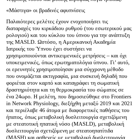
«Μάστιγα» οι βραδινές αφυπνίσεις
Παλαιότερες μελέτες έχουν ενοχοποιήσει τις
διαταραχές του κιρκάδιου ρυθμού (του εσωτερικού μας
ρολογιού) και του κύκλου του ύπνου για την ανάπτυξη
της MASLD. Ωστόσο, η Αμερικανική Ακαδημία
Ιατρικής του Ύπνου έχει συστήσει να
χρησιμοποιούνται αντικειμενικές μετρήσεις – και όχι
υποκειμενικές, όπως ερωτηματολόγια ύπνου. Γι’ αυτό,
οι ερευνητές χρησιμοποίησαν μια σύγχρονη μέθοδο
που ονομάζεται ακτιγραφία, μια συσκευή δηλαδή που
φοριέται στον καρπό και καταγράφει τη σωματική
δραστηριότητα και τη θερμοκρασία του σώματος σε
ένα 24ωρο. Η μελέτη, που δημοσιεύθηκε στο Frontiers
in Network Physiology, διεξήχθη μεταξύ 2019 και 2021
και περιέλαβε 46 άτομα με διαφορετικές παθήσεις του
ήπατος, όπως μεταβολική δυσλειτουργία σχετιζόμενη
με στεατοτική ηπατική νόσο (MASLD), μεταβολική
δυσλειτουργία σχετιζόμενη με στεατοηπατίτιδα
(MASH) και ασθενείς με μεταβολική δυσλειτουργία