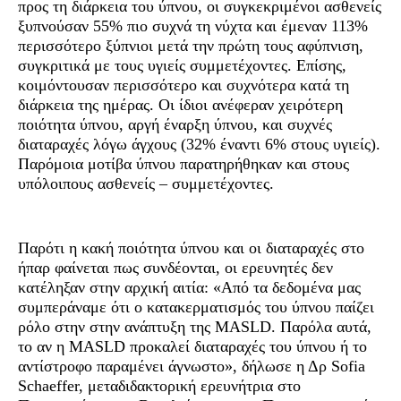
προς τη διάρκεια του ύπνου, οι συγκεκριμένοι ασθενείς
ξυπνούσαν 55% πιο συχνά τη νύχτα και έμεναν 113%
περισσότερο ξύπνιοι μετά την πρώτη τους αφύπνιση,
συγκριτικά με τους υγιείς συμμετέχοντες. Επίσης,
κοιμόντουσαν περισσότερο και συχνότερα κατά τη
διάρκεια της ημέρας. Οι ίδιοι ανέφεραν χειρότερη
ποιότητα ύπνου, αργή έναρξη ύπνου, και συχνές
διαταραχές λόγω άγχους (32% έναντι 6% στους υγιείς).
Παρόμοια μοτίβα ύπνου παρατηρήθηκαν και στους
υπόλοιπους ασθενείς – συμμετέχοντες.
Παρότι η κακή ποιότητα ύπνου και οι διαταραχές στο
ήπαρ φαίνεται πως συνδέονται, οι ερευνητές δεν
κατέληξαν στην αρχική αιτία: «Από τα δεδομένα μας
συμπεράναμε ότι ο κατακερματισμός του ύπνου παίζει
ρόλο στην στην ανάπτυξη της MASLD. Παρόλα αυτά,
το αν η MASLD προκαλεί διαταραχές του ύπνου ή το
αντίστροφο παραμένει άγνωστο», δήλωσε η Δρ Sofia
Schaeffer, μεταδιδακτορική ερευνήτρια στο