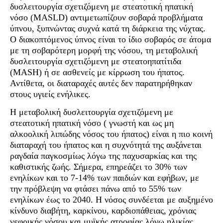
δυσλειτουργία σχετιζόμενη με στεατοτική ηπατική
νόσο (MASLD) αντιμετωπίζουν σοβαρά προβλήματα
ύπνου, ξυπνώντας συχνά κατά τη διάρκεια της νύχτας.
Ο διακοπτόμενος ύπνος είναι το ίδιο σοβαρός σε άτομα
με τη σοβαρότερη μορφή της νόσου, τη μεταβολική
δυσλειτουργία σχετιζόμενη με στεατοηπατίτιδα
(MASH) ή σε ασθενείς με κίρρωση του ήπατος.
Αντίθετα, οι διαταραχές αυτές δεν παρατηρήθηκαν
στους υγιείς ενήλικες.
Η μεταβολική δυσλειτουργία σχετιζόμενη με
στεατοτική ηπατική νόσο ( γνωστή και ως μη
αλκοολική λιπώδης νόσος του ήπατος) είναι η πιο κοινή
διαταραχή του ήπατος και η συχνότητά της αυξάνεται
ραγδαία παγκοσμίως λόγω της παχυσαρκίας και της
καθιστικής ζωής. Σήμερα, επηρεάζει το 30% των
ενηλίκων και το 7-14% των παιδιών και εφήβων, με
την πρόβλεψη να φτάσει πάνω από το 55% των
ενηλίκων έως το 2040. Η νόσος συνδέεται με αυξημένο
κίνδυνο διαβήτη, καρκίνου, καρδιοπάθειας, χρόνιας
νεφρικής νόσου και μυϊκής ατροφίας λόγω ηλικίας.