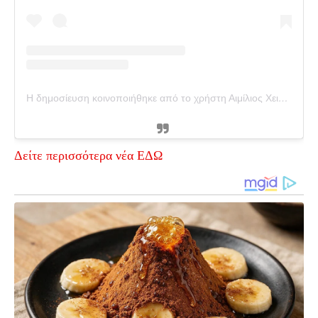
Η δημοσίευση κοινοποιήθηκε από το χρήστη Αιμίλιος Χειλάκης (@aimilios_chilakis_official)
Δείτε περισσότερα νέα ΕΔΩ