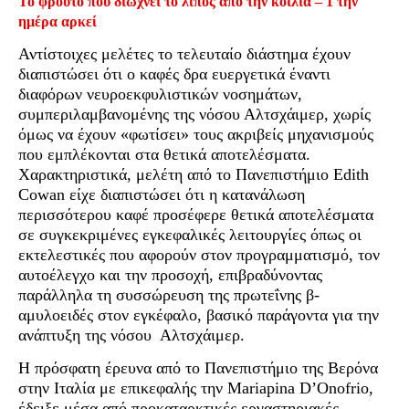
Το φρούτο που διώχνει το λίπος από την κοιλιά – 1 την
ημέρα αρκεί
Αντίστοιχες μελέτες το τελευταίο διάστημα έχουν
διαπιστώσει ότι ο καφές δρα ευεργετικά έναντι
διαφόρων νευροεκφυλιστικών νοσημάτων,
συμπεριλαμβανομένης της νόσου Αλτσχάιμερ, χωρίς
όμως να έχουν «φωτίσει» τους ακριβείς μηχανισμούς
που εμπλέκονται στα θετικά αποτελέσματα.
Χαρακτηριστικά, μελέτη από το Πανεπιστήμιο Edith
Cowan είχε διαπιστώσει ότι η κατανάλωση
περισσότερου καφέ προσέφερε θετικά αποτελέσματα
σε συγκεκριμένες εγκεφαλικές λειτουργίες όπως οι
εκτελεστικές που αφορούν στον προγραμματισμό, τον
αυτοέλεγχο και την προσοχή, επιβραδύνοντας
παράλληλα τη συσσώρευση της πρωτεΐνης β-
αμυλοειδές στον εγκέφαλο, βασικό παράγοντα για την
ανάπτυξη της νόσου Αλτσχάιμερ.
Η πρόσφατη έρευνα από το Πανεπιστήμιο της Βερόνα
στην Ιταλία με επικεφαλής την Mariapina D’Onofrio,
έδειξε μέσα από προκαταρκτικές εργαστηριακές