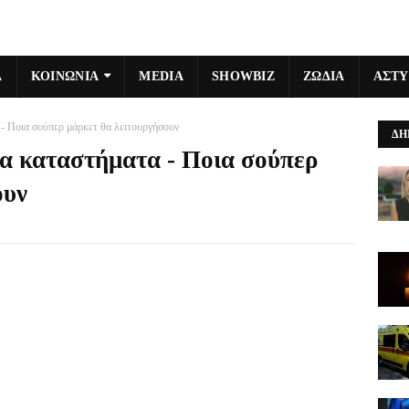
Α
ΚΟΙΝΩΝΙΑ
MEDIA
SHOWBIZ
ΖΩΔΙΑ
ΑΣΤ
 - Ποια σούπερ μάρκετ θα λειτουργήσουν
ΔΗ
τα καταστήματα - Ποια σούπερ
ουν