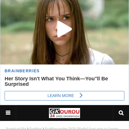
Αρχική σελίδα
Exathlon
Exathlon spoiler 10/10: Βόμβα! Αυτό είναι το ζευγάρι