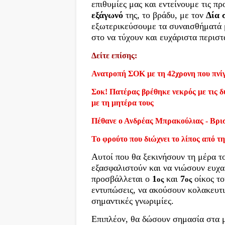
επιθυμίες μας και εντείνουμε τις πρ
εξάγωνό
της, το βράδυ, με τον
Δία 
εξωτερικεύσουμε τα συναισθήματά μ
στο να τύχουν και ευχάριστα περιστ
Δείτε επίσης:
Ανατροπή ΣΟΚ με τη 42χρονη που πνίγ
Σοκ! Πατέρας βρέθηκε νεκρός με τις δύ
με τη μητέρα τους
Πέθανε ο Ανδρέας Μπρακούλιας - Βρι
Το φρούτο που διώχνει το λίπος από τη
Αυτοί που θα ξεκινήσουν τη μέρα το
εξασφαλιστούν και να νιώσουν ευχαρ
προσβάλλεται ο
1
και
7
οίκος το
ος
ος
εντυπώσεις, να ακούσουν κολακευτι
σημαντικές γνωριμίες.
Επιπλέον, θα δώσουν σημασία στα μ