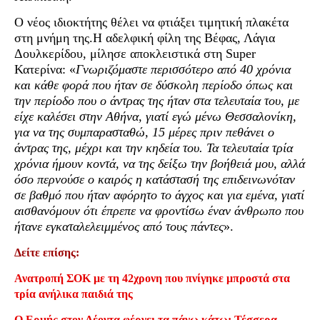
Ο νέος ιδιοκτήτης θέλει να φτιάξει τιμητική πλακέτα
στη μνήμη της.Η αδελφική φίλη της Βέφας, Λάγια
Δουλκερίδου, μίλησε αποκλειστικά στη Super
Κατερίνα: «
Γνωριζόμαστε περισσότερο από 40 χρόνια
και κάθε φορά που ήταν σε δύσκολη περίοδο όπως και
την περίοδο που ο άντρας της ήταν στα τελευταία του, με
είχε καλέσει στην Αθήνα, γιατί εγώ μένω Θεσσαλονίκη,
για να της συμπαρασταθώ, 15 μέρες πριν πεθάνει ο
άντρας της, μέχρι και την κηδεία του. Τα τελευταία τρία
χρόνια ήμουν κοντά, να της δείξω την βοήθειά μου, αλλά
όσο περνούσε ο καιρός η κατάστασή της επιδεινωνόταν
σε βαθμό που ήταν αφόρητο το άγχος και για εμένα, γιατί
αισθανόμουν ότι έπρεπε να φροντίσω έναν άνθρωπο που
ήτανε εγκαταλελειμμένος από τους πάντες
».
Δείτε επίσης:
Ανατροπή ΣΟΚ με τη 42χρονη που πνίγηκε μπροστά στα
τρία ανήλικα παιδιά της
Ο Ερμής στον Λέοντα φέρνει τα πάνω κάτω: Τέσσερα