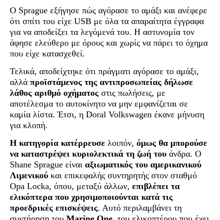
Ο Sprague εξήγησε πώς αγόρασε το αμάξι και ανέφερε
ότι σπίτι του είχε USB με όλα τα απαραίτητα έγγραφα
για να αποδείξει τα λεγόμενά του. Η αστυνομία τον
άφησε ελεύθερο με όρους και χωρίς να πάρει το όχημα
που είχε κατασχεθεί.
Τελικά, αποδείχτηκε ότι πράγματι αγόρασε το αμάξι,
αλλά
προϊστάμενος της αντιπροσωπείας δήλωσε
λάθος αριθμό οχήματος
στις πωλήσεις, με
αποτέλεσμα το αυτοκίνητο να μην εμφανίζεται σε
καμία λίστα. Έτσι, η Doral Volkswagen έκανε μήνυση
για κλοπή.
Η κατηγορία κατέρρευσε
λοιπόν,
όμως θα μπορούσε
να καταστρέψει κυριολεκτικά τη ζωή του
άνδρα. Ο
Shane Sprague είναι
αξιωματικός του αμερικανικού
Λιμενικού
και επικεφαλής συντηρητής στον σταθμό
Opa Locka, όπου, μεταξύ άλλων,
επιβλέπει τα
ελικόπτερα που χρησιμοποιούνται κατά τις
προεδρικές επισκέψεις
. Αυτό περιλαμβάνει τη
συντήρηση του
Marine One
, του ελικοπτέρου που έχει