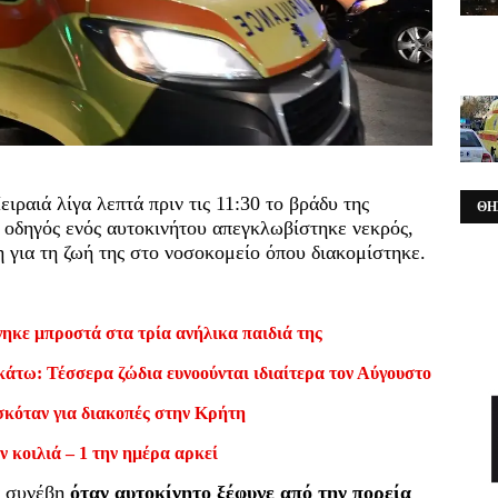
ραιά λίγα λεπτά πριν τις 11:30 το βράδυ της
ΘΗ
 οδηγός ενός αυτοκινήτου απεγκλωβίστηκε νεκρός,
 για τη ζωή της στο νοσοκομείο όπου διακομίστηκε.
ηκε μπροστά στα τρία ανήλικα παιδιά της
κάτω: Τέσσερα ζώδια ευνοούνται ιδιαίτερα τον Αύγουστο
σκόταν για διακοπές στην Κρήτη
ν κοιλιά – 1 την ημέρα αρκεί
ά συνέβη
όταν αυτοκίνητο ξέφυγε από την πορεία