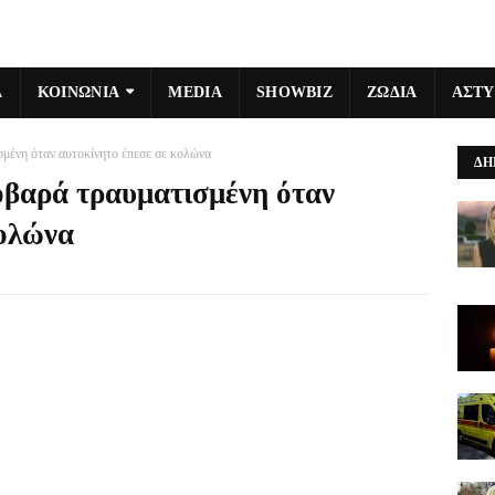
Α
ΚΟΙΝΩΝΙΑ
MEDIA
SHOWBIZ
ΖΩΔΙΑ
ΑΣΤ
σμένη όταν αυτοκίνητο έπεσε σε κολώνα
ΔΗ
οβαρά τραυματισμένη όταν
κολώνα