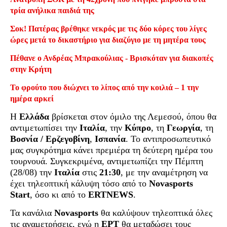
τρία ανήλικα παιδιά της
Σοκ! Πατέρας βρέθηκε νεκρός με τις δύο κόρες του λίγες
ώρες μετά το δικαστήριο για διαζύγιο με τη μητέρα τους
Πέθανε ο Ανδρέας Μπρακούλιας - Βρισκόταν για διακοπές
στην Κρήτη
Το φρούτο που διώχνει το λίπος από την κοιλιά – 1 την
ημέρα αρκεί
Η
Ελλάδα
βρίσκεται στον όμιλο της Λεμεσού, όπου θα
αντιμετωπίσει την
Ιταλία
, την
Κύπρο
, τη
Γεωργία
, τη
Βοσνία / Ερζεγοβίνη
,
Ισπανία
. Το αντιπροσωπευτικό
μας συγκρότημα κάνει πρεμιέρα τη δεύτερη ημέρα του
τουρνουά. Συγκεκριμένα, αντιμετωπίζει την Πέμπτη
(28/08) την
Ιταλία
στις
21:30
, με την αναμέτρηση να
έχει τηλεοπτική κάλυψη τόσο από το
Novasports
Start
, όσο κι από το
ERTNEWS
.
Τα κανάλια
Novasports
θα καλύψουν τηλεοπτικά όλες
τις αναμετρήσεις, ενώ η
ΕΡΤ
θα μεταδώσει τους