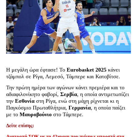
Η μεγάλη ώρα έφτασε! Το
Eurobasket 2025
κάνει
τζάμπολ σε Ρίγα, Λεμεσό, Τάμπερε και Κατοβίτσε.
Την πρώτη ημέρα των αγώνων κάνει πρεμιέρα και το
αδιαφιλονίκητο φαβορί,
Σερβία
, η οποία αντιμετωπίζει
την
Εσθονία
στη Ρίγα, ενώ στη μάχη ρίχνεται κι η
Παγκόσμιο Πρωταθλήτρια,
Γερμανία
, η οποία παίζει
με το
Μαυροβούνιο
στο Τάμπερε.
Δείτε επίσης:
Ανατροπή ΣΟΚ με τη 42χρονη που πνίγηκε μπροστά στα