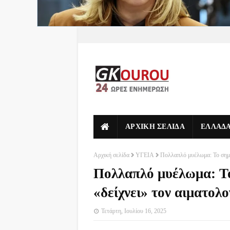
ΑΡΧΙΚΗ ΣΕΛΙΔΑ
ΕΛΛΑΔ
Αρχική σελίδα
ΥΓΕΙΑ
Πολλαπλό μυέλωμα: Το σημά
Πολλαπλό μυέλωμα: Τ
«δείχνει» τον αιματολ
Τετάρτη, Ιουλίου 16, 2025