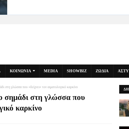
Α
ΚΟΙΝΩΝΙΑ
MEDIA
SHOWBIZ
ΖΩΔΙΑ
ΑΣΤ
δι στη γλώσσα που «δείχνει» τον αιματολογικό καρκίνο
ΔΗ
ο σημάδι στη γλώσσα που
ογικό καρκίνο