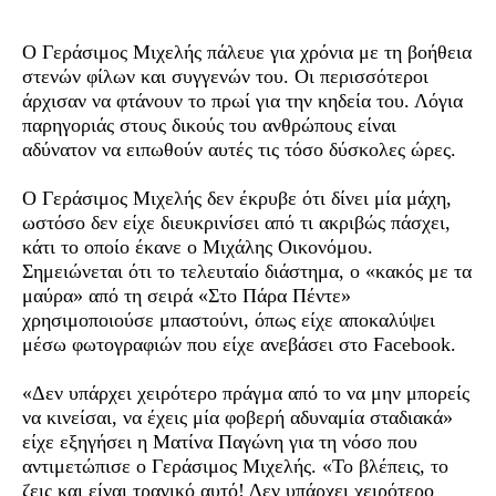
Ο Γεράσιμος Μιχελής πάλευε για χρόνια με τη βοήθεια
στενών φίλων και συγγενών του. Οι περισσότεροι
άρχισαν να φτάνουν το πρωί για την κηδεία του. Λόγια
παρηγοριάς στους δικούς του ανθρώπους είναι
αδύνατον να ειπωθούν αυτές τις τόσο δύσκολες ώρες.
Ο Γεράσιμος Μιχελής δεν έκρυβε ότι δίνει μία μάχη,
ωστόσο δεν είχε διευκρινίσει από τι ακριβώς πάσχει,
κάτι το οποίο έκανε ο Μιχάλης Οικονόμου.
Σημειώνεται ότι το τελευταίο διάστημα, ο «κακός με τα
μαύρα» από τη σειρά «Στο Πάρα Πέντε»
χρησιμοποιούσε μπαστούνι, όπως είχε αποκαλύψει
μέσω φωτογραφιών που είχε ανεβάσει στο Facebook.
«Δεν υπάρχει χειρότερο πράγμα από το να μην μπορείς
να κινείσαι, να έχεις μία φοβερή αδυναμία σταδιακά»
είχε εξηγήσει η Ματίνα Παγώνη για τη νόσο που
αντιμετώπισε ο Γεράσιμος Μιχελής. «Το βλέπεις, το
ζεις και είναι τραγικό αυτό! Δεν υπάρχει χειρότερο