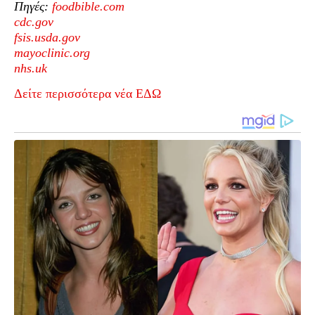
Πηγές:
foodbible.com
cdc.gov
fsis.usda.gov
mayoclinic.org
nhs.uk
Δείτε περισσότερα νέα ΕΔΩ