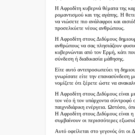
Η Αφροδίτη κυβερνά θέματα της καρδ
ρομαντισμού και της αγάπης. Η θετι
να νιώσετε πιο ανάλαφροι και αισιό
προσελκύετε νέους ανθρώπους.
Η Αφροδίτη στους Διδύμους δημιουρ
ανθρώπους να σας πλησιάζουν φυσικά
κυβερνώνται από τον Ερμή, κάτι που
σύνδεση ή διαδικασία μάθησης.
Είτε αυτό αντιπροσωπεύει τη δημιου
γνωρίσατε είτε την επανασύνδεση μ
νομίζετε ότι ξέρετε ώστε να ανακαλ
Η Αφροδίτη στους Διδύμους είναι μι
τον νέο ή τον υπάρχοντα σύντροφό σ
παιχνιδιάρικη ενέργεια. Ωστόσο, όπ
Η Αφροδίτη στους Διδύμους είναι η 
συμβαίνουν οι περισσότερες εξωσυζ
Αυτό οφείλεται στο γεγονός ότι οι Δ