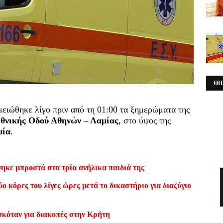
ΘΗ
ειώθηκε λίγο πριν από τη 01:00 τα ξημερώματα της
θνικής Οδού Αθηνών – Λαμίας
, στο ύψος της
μία
.
ηκε μπροστά στα τρία ανήλικα παιδιά της
ο κόρες του λίγες ώρες μετά το δικαστήριο για διαζύγιο
σκόταν για διακοπές στην Κρήτη