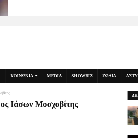
Α
ΚΟΙΝΩΝΙΑ
MEDIA
SHOWBIZ
ΖΩΔΙΑ
ΑΣΤ
οβίτης
ΔΗ
φος Ιάσων Μοσχοβίτης