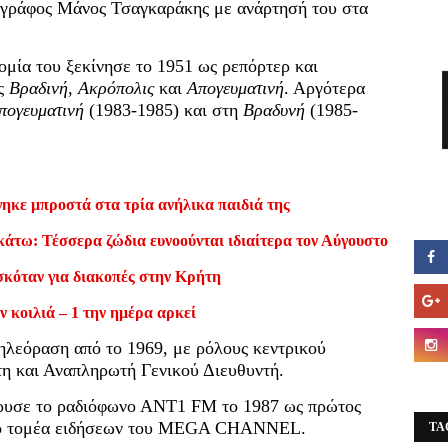
ογράφος Μάνος Τσαγκαράκης με ανάρτησή του στα
ομία του ξεκίνησε το 1951 ως ρεπόρτερ και
ες
Βραδινή
,
Ακρόπολις
και
Απογευματινή
. Αργότερα
πογευματινή
(1983-1985) και στη
Βραδυνή
(1985-
ηκε μπροστά στα τρία ανήλικα παιδιά της
κάτω: Τέσσερα ζώδια ευνοούνται ιδιαίτερα τον Αύγουστο
σκόταν για διακοπές στην Κρήτη
ν κοιλιά – 1 την ημέρα αρκεί
ηλεόραση από το 1969, με ρόλους κεντρικού
τη και Αναπληρωτή Γενικού Διευθυντή.
δρυσε το ραδιόφωνο ΑΝΤ1 FM το 1987 ως πρώτος
 το τομέα ειδήσεων του MEGA CHANNEL.
TA