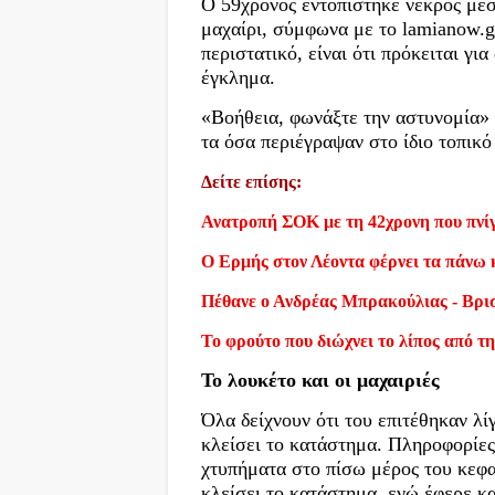
Ο 59χρονος εντοπίστηκε νεκρός μέσ
μαχαίρι, σύμφωνα με το lamianow.gr
περιστατικό, είναι ότι πρόκειται γι
έγκλημα.
«Βοήθεια, φωνάξτε την αστυνομία» 
τα όσα περιέγραψαν στο ίδιο τοπικό
Δείτε επίσης:
Ανατροπή ΣΟΚ με τη 42χρονη που πνίγ
Ο Ερμής στον Λέοντα φέρνει τα πάνω 
Πέθανε ο Ανδρέας Μπρακούλιας - Βρι
Το φρούτο που διώχνει το λίπος από τη
Το λουκέτο και οι μαχαιριές
Όλα δείχνουν ότι του επιτέθηκαν λί
κλείσει το κατάστημα. Πληροφορίες
χτυπήματα στο πίσω μέρος του κεφα
κλείσει το κατάστημα, ενώ έφερε κα