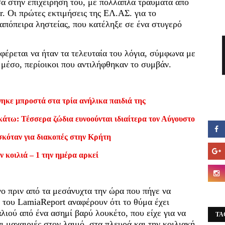
α στην επιχείρησή του, με πολλαπλά τραύματα από
. Οι πρώτες εκτιμήσεις της ΕΛ.ΑΣ. για το
α απόπειρα ληστείας, που κατέληξε σε ένα στυγερό
φέρεται να ήταν τα τελευταία του λόγια, σύμφωνα με
 μέσο, περίοικοι που αντιλήφθηκαν το συμβάν.
ηκε μπροστά στα τρία ανήλικα παιδιά της
κάτω: Τέσσερα ζώδια ευνοούνται ιδιαίτερα τον Αύγουστο
σκόταν για διακοπές στην Κρήτη
ν κοιλιά – 1 την ημέρα αρκεί
γο πριν από τα μεσάνυχτα την ώρα που πήγε να
 του LamiaReport αναφέρουν ότι το θύμα έχει
λιού από ένα ασημί βαρύ λουκέτο, που είχε για να
TA
ι μαχαιριές στον λαιμό, στα πλευρά και την κοιλιακή