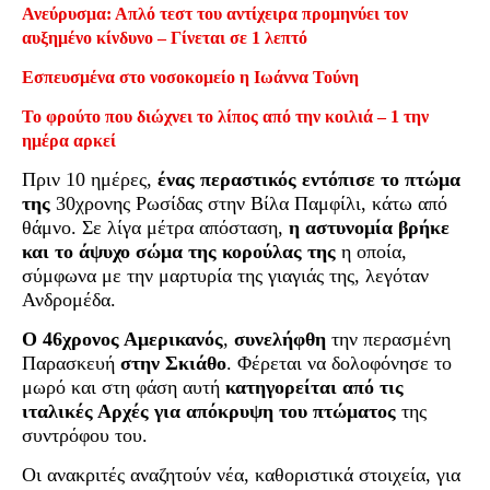
Ανεύρυσμα: Απλό τεστ του αντίχειρα προμηνύει τον
αυξημένο κίνδυνο – Γίνεται σε 1 λεπτό
Εσπευσμένα στο νοσοκομείο η Ιωάννα Τούνη
Το φρούτο που διώχνει το λίπος από την κοιλιά – 1 την
ημέρα αρκεί
Πριν 10 ημέρες,
ένας περαστικός εντόπισε το πτώμα
της
30χρονης Ρωσίδας στην Βίλα Παμφίλι, κάτω από
θάμνο. Σε λίγα μέτρα απόσταση,
η αστυνομία βρήκε
και το άψυχο σώμα της κορούλας της
η οποία,
σύμφωνα με την μαρτυρία της γιαγιάς της, λεγόταν
Ανδρομέδα.
O 46χρονος Αμερικανός
,
συνελήφθη
την περασμένη
Παρασκευή
στην Σκιάθο
. Φέρεται να δολοφόνησε το
μωρό και στη φάση αυτή
κατηγορείται από τις
ιταλικές Αρχές για απόκρυψη του πτώματος
της
συντρόφου του.
Οι ανακριτές αναζητούν νέα, καθοριστικά στοιχεία, για