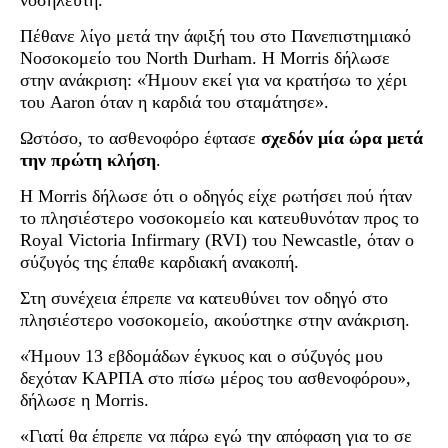
νοσηλευτή.
Πέθανε λίγο μετά την άφιξή του στο Πανεπιστημιακό
Νοσοκομείο του North Durham. Η Morris δήλωσε
στην ανάκριση: «Ήμουν εκεί για να κρατήσω το χέρι
του Aaron όταν η καρδιά του σταμάτησε».
Ωστόσο, το ασθενοφόρο έφτασε
σχεδόν μία ώρα μετά
την πρώτη κλήση
.
Η Morris δήλωσε ότι ο οδηγός είχε ρωτήσει πού ήταν
το πλησιέστερο νοσοκομείο και κατευθυνόταν προς το
Royal Victoria Infirmary (RVI) του Newcastle, όταν ο
σύζυγός της έπαθε καρδιακή ανακοπή.
Στη συνέχεια έπρεπε να κατευθύνει τον οδηγό στο
πλησιέστερο νοσοκομείο, ακούστηκε στην ανάκριση.
«Ήμουν 13 εβδομάδων έγκυος και ο σύζυγός μου
δεχόταν ΚΑΡΠΑ στο πίσω μέρος του ασθενοφόρου»,
δήλωσε η Morris.
«Γιατί θα έπρεπε να πάρω εγώ την απόφαση για το σε