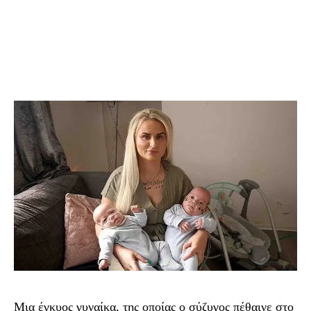
Μια έγκυος γυναίκα, της οποίας ο σύζυγος πέθαινε στο