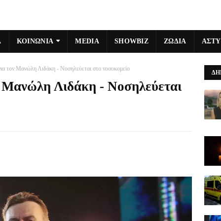
Α
ΚΟΙΝΩΝΙΑ
MEDIA
SHOWBIZ
ΖΩΔΙΑ
ΑΣΤ
ια τον Μανώλη Λιδάκη - Νοσηλεύεται στο νοσοκομείο
ΔΗ
ν Μανώλη Λιδάκη - Νοσηλεύεται