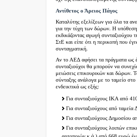
Αντίθετος ο Άρειος Πάγος
Καταλύτης εξελίξεων για όλα τα αν
για την τύχη των δώρων. Η υπόθεση
εκδικάζοντας αγωγή συνταξιούχου τη
ΣτΕ και είπε ότι η περικοπή που έγ
συνταγματική.
Αν το ΑΕΔ αφήσει τα πράγματα ως έ
συνταξιούχοι θα μπορούν να συνεχί
μειώσεις επικουρικών και δώρων. Τ
σύνταξης ανάλογα με το ταμείο στο
ενδεικτικά ως εξής:
Για συνταξιούχους ΙΚΑ από 41
Για συνταξιούχους από ταμεία
Για συνταξιούχους Δημοσίου α
Για συνταξιούχους λοιπών επι
αρτοποιών κ.ά.) από 668 ευρώ έω