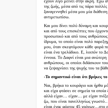
έχουν λίγο μείνει στην άκρη. Έχω
της ζωής, μέσα από τις πάρα πολλές
ξαναγεννηθεί μέσα μου μία διάθεση 
αντιμετωπίσω.
Και μου δίνει πολύ δύναμη και κου
και από τους επισκέπτες που έρχοντ
προσωπικό και από τους ανθρώπους 
ίδρυμα, το οποίο είναι πολύ παρεξη
μου, όταν σκεφτόμουν κάθε φορά π
είναι ένα τρελάδικο. Ε, λοιπόν το Δ
έννοια. Το Δαφνί είναι μια ανώτερη
ανθρώπους, οι οποίοι διδάσκουν του
να ξεψαχνίσει της ψυχής του τα βάθ
-Το σημαντικό είναι ότι βρήκες τ
Ναι, βρήκα το κουράγιο και ήρθα μ
και είχα φτάσει σε σημεία τα οποί
αλλά είχαν… είχαν… με είχαν πνίξε
ζω, που είναι πανελληνίως γνωστό… 
είναι ένας φόρτος 45 χρόνων…στο ε