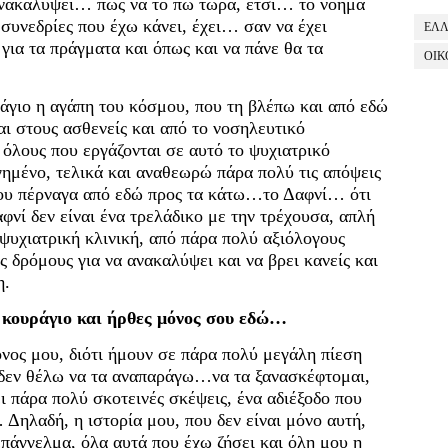
 ανακαλύψει… πώς να το πω τώρα, έτσι… το νόημα
 συνεδρίες που έχω κάνει, έχει… σαν να έχει
ΕΛ
για τα πράγματα και όπως και να πάνε θα τα
ΟΙΚ
ράγιο η αγάπη του κόσμου, που τη βλέπω και από εδώ
αι στους ασθενείς και από το νοσηλευτικό
όλους που εργάζονται σε αυτό το ψυχιατρικό
γημένο, τελικά και αναθεωρώ πάρα πολύ τις απόψεις
ου πέρναγα από εδώ προς τα κάτω…το Δαφνί… ότι
αφνί δεν είναι ένα τρελάδικο με την τρέχουσα, απλή
 ψυχιατρική κλινική, από πάρα πολύ αξιόλογους
ς δρόμους για να ανακαλύψει και να βρει κανείς και
η.
ο κουράγιο και ήρθες μόνος σου εδώ…
όνος μου, διότι ήμουν σε πάρα πολύ μεγάλη πίεση
α δεν θέλω να τα αναπαράγω…να τα ξανασκέφτομαι,
ι πάρα πολύ σκοτεινές σκέψεις, ένα αδιέξοδο που
Δηλαδή, η ιστορία μου, που δεν είναι μόνο αυτή,
πάγγελμα, όλα αυτά που έχω ζήσει και όλη μου η