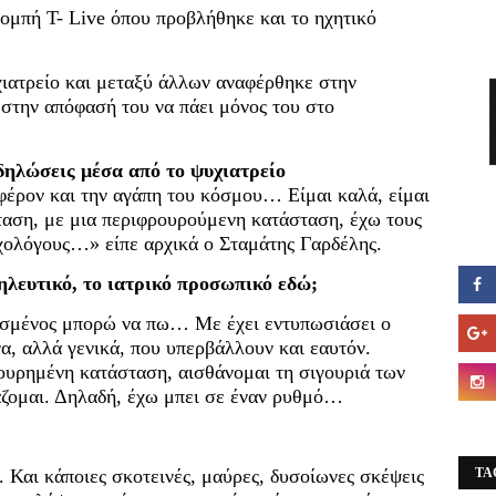
ομπή T- Live όπου προβλήθηκε και το ηχητικό
ιατρείο και μεταξύ άλλων αναφέρθηκε στην
 στην απόφασή του να πάει μόνος του στο
δηλώσεις μέσα από το ψυχιατρείο
φέρον και την αγάπη του κόσμου… Είμαι καλά, είμαι
σταση, με μια περιφρουρούμενη κατάσταση, έχω τους
υχολόγους…» είπε αρχικά ο Σταμάτης Γαρδέλης.
ηλευτικό, το ιατρικό προσωπικό εδώ;
ασμένος μπορώ να πω… Με έχει εντυπωσιάσει ο
να, αλλά γενικά, που υπερβάλλουν και εαυτόν.
ρουρημένη κατάσταση, αισθάνομαι τη σιγουριά των
άζομαι. Δηλαδή, έχω μπει σε έναν ρυθμό…
Και κάποιες σκοτεινές, μαύρες, δυσοίωνες σκέψεις
TA