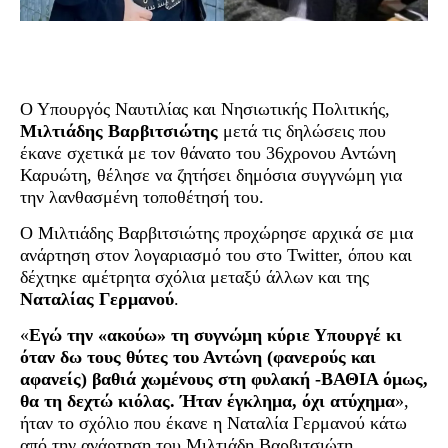
Ο Υπουργός Ναυτιλίας και Νησιωτικής Πολιτικής,
Μιλτιάδης Βαρβιτσιώτης
μετά τις δηλώσεις που
έκανε σχετικά με τον θάνατο του 36χρονου Αντώνη
Καρυώτη, θέλησε να ζητήσει δημόσια συγγνώμη για
την λανθασμένη τοποθέτησή του.
Ο Μιλτιάδης Βαρβιτσιώτης προχώρησε αρχικά σε μια
ανάρτηση στον λογαριασμό του στο Twitter, όπου και
δέχτηκε αμέτρητα σχόλια μεταξύ άλλων και της
Ναταλίας Γερμανού
.
«
Εγώ την «ακούω» τη συγνώμη κύριε Υπουργέ κι
όταν δω τους θύτες του Αντώνη (φανερούς και
αφανείς) βαθιά χωμένους στη φυλακή -ΒΑΘΙΑ όμως,
θα τη δεχτώ κιόλας. Ήταν έγκλημα, όχι ατύχημα
»,
ήταν το σχόλιο που έκανε η Ναταλία Γερμανού κάτω
από την ανάρτηση του Μιλτιάδη Βαρβιτσιώτη.