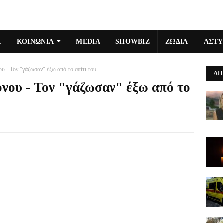
Α
ΚΟΙΝΩΝΙΑ
MEDIA
SHOWBIZ
ΖΩΔΙΑ
ΑΣΤ
υ - Τον "γάζωσαν" έξω από το σπίτι του
ΔΗ
ονου - Τον "γάζωσαν" έξω από το