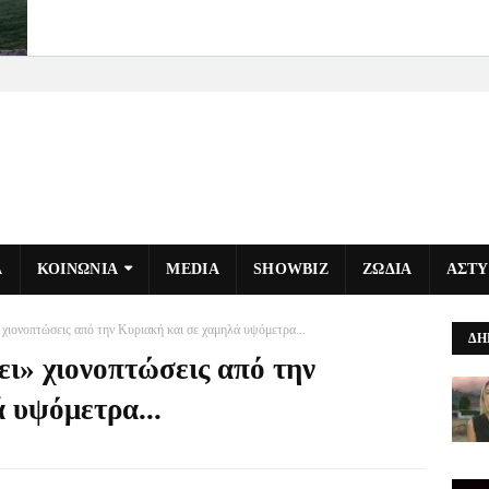
Α
ΚΟΙΝΩΝΙΑ
MEDIA
SHOWBIZ
ΖΩΔΙΑ
ΑΣΤ
ιονοπτώσεις από την Κυριακή και σε χαμηλά υψόμετρα...
ΔΗ
ι» χιονοπτώσεις από την
 υψόμετρα...